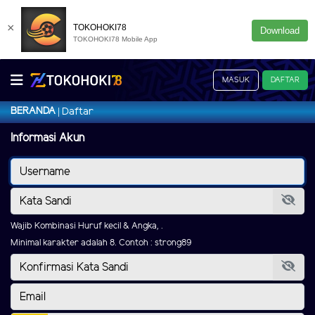
×
TOKOHOKI78
Download
TOKOHOKI78 Mobile App
MASUK
DAFTAR
BERANDA
Daftar
Informasi Akun
Wajib Kombinasi Huruf kecil & Angka, .
Minimal karakter adalah 8. Contoh : strong89