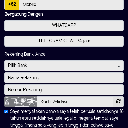
+62
Bergabung Dengan
WHATSAPP
TELEGRAM CHAT 24 jam
Rekening Bank Anda
Saya menyatakan bahwa saya telah berusia setidaknya 18
tahun atau setidaknya usia legal di negara tempat saya
tinggal (mana saja yang lebih tinggi) dan bahwa saya