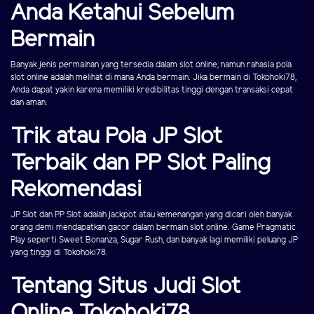
Anda Ketahui Sebelum
Bermain
Banyak jenis permainan yang tersedia dalam slot online, namun rahasia pola
slot online adalah melihat di mana Anda bermain. Jika bermain di Tokohoki78,
Anda dapat yakin karena memiliki kredibilitas tinggi dengan transaksi cepat
dan aman.
Trik atau Pola JP Slot
Terbaik dan PP Slot Paling
Rekomendasi
JP Slot dan PP Slot adalah jackpot atau kemenangan yang dicari oleh banyak
orang demi mendapatkan gacor dalam bermain slot online. Game Pragmatic
Play seperti Sweet Bonanza, Sugar Rush, dan banyak lagi memiliki peluang JP
yang tinggi di Tokohoki78.
Tentang Situs Judi Slot
Online Tokohoki78