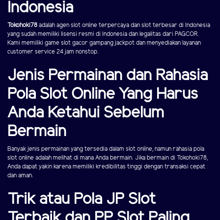
Indonesia
Tokohoki78
adalah agen slot online terpercaya dan slot terbesar di Indonesia
yang sudah memiliki lisensi resmi di Indonesia dan legalitas dari PAGCOR.
Kami memiliki game slot gacor gampang jackpot dan menyediakan layanan
customer service 24 jam nonstop.
Jenis Permainan dan Rahasia
Pola Slot Online Yang Harus
Anda Ketahui Sebelum
Bermain
Banyak jenis permainan yang tersedia dalam slot online, namun rahasia pola
slot online adalah melihat di mana Anda bermain. Jika bermain di Tokohoki78,
Anda dapat yakin karena memiliki kredibilitas tinggi dengan transaksi cepat
dan aman.
Trik atau Pola JP Slot
Terbaik dan PP Slot Paling