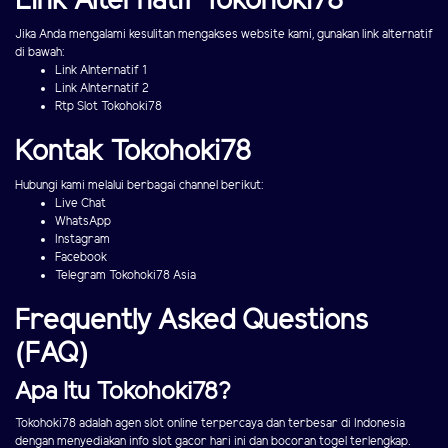
Link Alternatif Tokohoki78
Jika Anda mengalami kesulitan mengakses website kami, gunakan link alternatif
di bawah:
Link Alnternatif 1
Link Alnternatif 2
Rtp Slot Tokohoki78
Kontak Tokohoki78
Hubungi kami melalui berbagai channel berikut:
Live Chat
WhatsApp
Instagram
Facebook
Telegram Tokohoki78 Asia
Frequently Asked Questions
(FAQ)
Apa Itu Tokohoki78?
Tokohoki78 adalah agen slot online terpercaya dan terbesar di Indonesia
dengan menyediakan info slot gacor hari ini dan bocoran togel terlengkap.