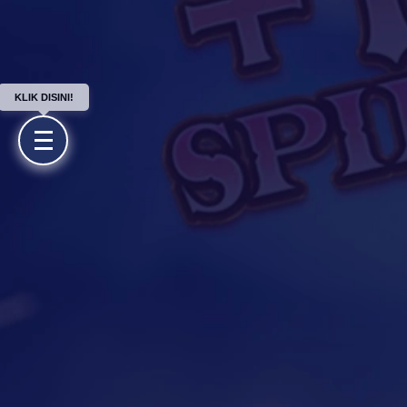
KLIK DISINI!