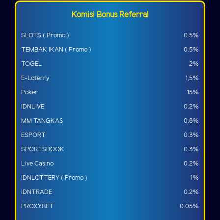
Komisi Bonus Referral
SLOTS ( Promo )
0.5%
TEMBAK IKAN ( Promo )
0.5%
TOGEL
2%
E-Loterry
1,5%
Poker
15%
IDNLIVE
0.2%
MM TANGKAS
0.8%
ESPORT
0.3%
SPORTSBOOK
0.3%
Live Casino
0.2%
IDNLOTTERY ( Promo )
1%
IDNTRADE
0.2%
PROXYBET
0.05%