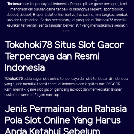
Terbesar
dan terpercaya di Indonesia. Dengan pilihan game beragam, kami
menghadirkan puluhan game terbaik di bidangnya seperti sportsbook,
sbobet, ubobet, E-sport, slot online, idnlive, live casino, mm tangkas, tembak
ikan dan togel online. Setiap permainan judi yang ada di Tokohoki78 memiliki
keunikan tersendiri serta tampilan bervariatif yang menjadikannya semakin
seru.
Tokohoki78 Situs Slot Gacor
Terpercaya dan Resmi
Indonesia
Tokohoki78
adalah agen slot online terpercaya dan slot terbesar di Indonesia
yang sudah memiliki lisensi resmi di Indonesia dan legalitas dari PAGCOR.
Kami memiliki game slot gacor gampang jackpot dan menyediakan layanan
customer service 24 jam nonstop.
Jenis Permainan dan Rahasia
Pola Slot Online Yang Harus
Anda Ketahui Sebelum