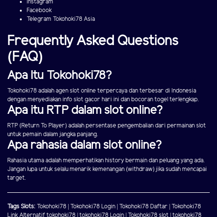
Instagram
Facebook
Telegram Tokohoki78 Asia
Frequently Asked Questions
(FAQ)
Apa Itu Tokohoki78?
Tokohoki78 adalah agen slot online terpercaya dan terbesar di Indonesia
dengan menyediakan info slot gacor hari ini dan bocoran togel terlengkap.
Apa itu RTP dalam slot online?
RTP (Return To Player) adalah persentase pengembalian dari permainan slot
untuk pemain dalam jangka panjang.
Apa rahasia dalam slot online?
Rahasia utama adalah memperhatikan history bermain dan peluang yang ada.
Jangan lupa untuk selalu menarik kemenangan (withdraw) jika sudah mencapai
target.
Tags Slots:
Tokohoki78
|
Tokohoki78 Login
|
Tokohoki78 Daftar
|
Tokohoki78
Link Alternatif
tokohoki78
|
tokohoki78 Login
|
Tokohoki78 slot
|
tokohoki78